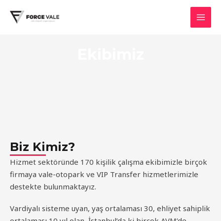
İçeriğe
MAI
atla
MEN
Ekibimiz
Biz Kimiz?
Hizmet sektöründe 170 kişilik çalışma ekibimizle birçok
firmaya vale-otopark ve VIP Transfer hizmetlerimizle
destekte bulunmaktayız.
Vardiyalı sisteme uyan, yaş ortalaması 30, ehliyet sahiplik
ortalaması 10 yıl olan, İstanbul’da ki birçok AVM’de,